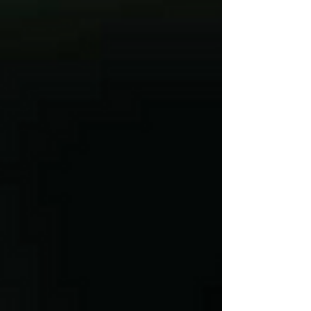
$2.95
Cantidad:
1
Añadir otra orden de este producto
Añadir a la cesta
Ir al pago
Horchata
Información del producto
Deliciosa Horchata Artesanal.
Mostrar más
Mi cuenta
Historial de Compras
Favoritos
Cesta
Mostrar precios en:
USD