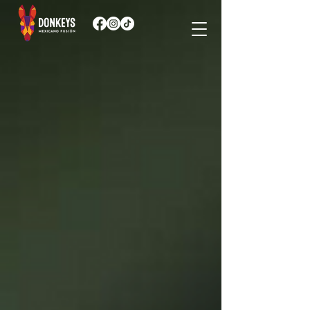
Menú
/
Bebidas