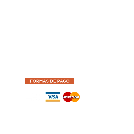
FORMAS DE PAGO
© 2020 Propiedad de Grupo Cuantico S.A. de C.V.
Blvd. Sta. Elena y Calle Alegría, Edif. Interalia, 1er
Nivel, Antiguo Cuscatlán, La Libertad.
NIT: 0501-110811-101-1