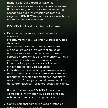
manera onerosa o gratuita, salvo las
excepciones que más adelante se establecen.
En aquel caso, en que terceras personas logren
acceder a alguna información de manera
ilegítima,
DONKEYS
no se hace responsable por
el uso de dicha información.
DONKEYS
utiliza dicha información para:
Personalizar y mejorar nuestros productos y
servicios.
Prestar, mantener y mejorar nuestros servicios
de envío;
Realizar operaciones internas, como, por
ejemplo, prevenir el fraude y el abuso de
nuestros servicios; solucionar los errores de
software y problemas de funcionamiento; llevar
a cabo análisis de datos, pruebas e
investigación; y controlar y analizar las
tendencias de uso y de actividad;
Enviarle comunicaciones que pensamos serán
de su interés, incluida la información sobre los
productos, servicios, promociones, noticias y
eventos de Donkeys, y cuando esté permitido y
de conformidad con las leyes locales aplicables;
El cliente autoriza a
DONKEYS
, para que
comparta la información que a su discreción
estime pertinente, en los siguientes casos:
Con su personal para que pueda prestar los
servicios que usted solicita;