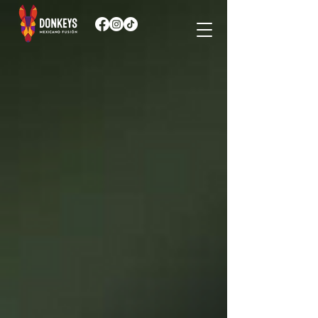
Lo sentimos, te encuentras fuera de nuestro horario de servicio.
Visita la sección de "MENÚ" para ver nues tros platos.