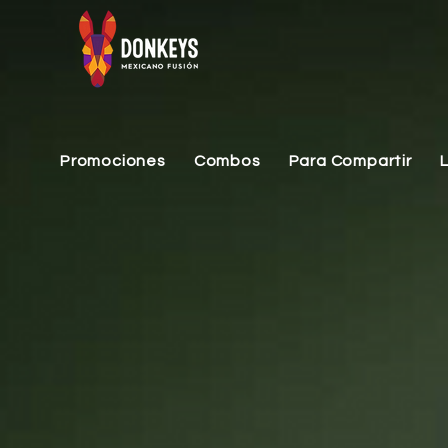
Promociones
Combos
Para Compartir
Lo sentimos, este producto no está disponible
Mi cuenta
Historial de Compras
Favoritos
Cesta
Mostrar precios en:
USD