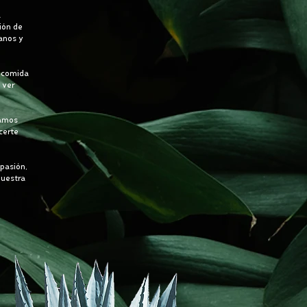
a
ión de
anos y
a comida
 ver
ramos
certe
pasión,
nuestra