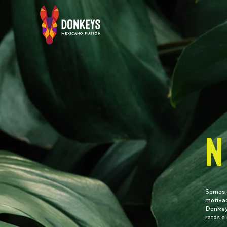
N
Somos d
motivad
Donkeys
retos e