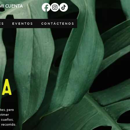
MI CUENTA
ES
EVENTOS
CONTÁCTENOS
IA
tes, pero
primer
 sueños,
 recorrido.