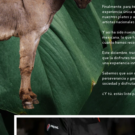
Finalmente, para t
experiencia única e
nuestros platos y a
artistas nacionales
Y así ha sido nuest
mexicana, lo que h
cuánto hemos reco
Este diciembre, t
que la disfrutes t
una experiencia inn
Sabemos que aún no
perseverancia y ga
sociedad y disfrut
¿Y tú, estás listo 