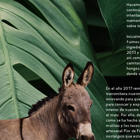
Hacemos
continu
intenta
memoria
sobre t
Inicial
fuimos 
ingredi
2013 y 
así com
carnita
hongos,
donde s
En el año 2017 rem
transmitiera nuest
innovando para que 
para conocer y exp
interior de nuestro
el maíz. Por ello, 
como se ha hecho s
mulitas y los tacos
artesanal Flor de F
nostálgico que est