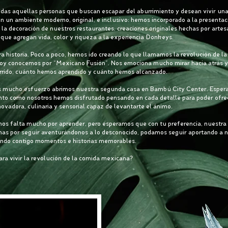
odas aquellas personas que buscan escapar del aburrimiento y desean vivir un
n un ambiente moderno, original, e inclusivo: hemos incorporado a la presentac
 la decoración de nuestros restaurantes, creaciones originales hechas por artes
 que agregan vida, color y riqueza a la experiencia Donkeys.
ra historia. Poco a poco, hemos ido creando lo que llamamos la revolución de l
oy conocemos por “Mexicano Fusión”. Nos emociona mucho mirar hacia atrás y
rrido, cuánto hemos aprendido y cuánto hemos alcanzado.
ras mucho esfuerzo abrimos nuestra segunda casa en Bambú City Center. Espe
anto como nosotros hemos disfrutado pensando en cada detalle para poder ofre
ovadora, culinaria y sensorial capaz de levantarte el ánimo.
s falta mucho por aprender, pero esperamos que con tu preferencia, nuestra 
nas por seguir aventurándonos a lo desconocido, podamos seguir aportando a 
ando contigo momentos e historias memorables.
para vivir la revolución de la comida mexicana?