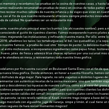
 memoria y recordamos las pruebas en la cocina de nuestras casas, y hasta la
amos realizando innumerables pruebas de menú en cocinas de todas partes, e
mos recrear muchos sabores de nuestra infancia y de viajes que viven en nuest
, con el fin de que nuestro restaurante ofreciera siempre productos innovador
odo de calidad. No queríamos ser un restaurante más.
mente, nuestro plato principal eran los burritos (de ahí nuestro nombre), pero a
conociendo el gusto de nuestros clientes, fuimos incorporando nuevos platos 
entes, mejorando las instalaciones, y refinando nuestra marca. Por ello, entre l
2016, añadimos los tacos, las tortaburguesas, el bol, las quesadillas, y la sopa d
o nuestro famoso “a prueba de cuál otro” trompo de pastor, la deliciosa macha
s al estilo michoacano, e incorporamos ingredientes como papas fritas, tostones
 huevo, jalea de fresa y aderezo blue cheese; optamos por una sucursal más
e te atendiera en mesa, y reinventamos toda nuestra línea gráfica.
odelamos por fin nuestra sucursal en Boulevard Santa Elena con el fin de que
ra nueva línea gráfica. Desde entonces, en honor a nuestra filosofía, hemos co
disfrutes de algo mejor. Para lograrlo, no solo viajamos a distintos lugares d
erimentar con auténticas recetas de la cocina mexicana, sino que también viaj
 país y descubrimos las riquezas de nuestra cultura, como es el caso del grano 
decidimos preparar nuestras propias tortillas para que nuestros clientes las disf
iempre ¡recién salidas del comal!; incorporamos nuevos platos como los huarac
 de panceta; se nos reveló también el Koatl, nuestro trago insigne a base del lic
uego mezclado con alguashte, jugo de naranja, sirope y limón, el cual tiene un 
amos seguros ¡te hará revivir momentos mágicos!