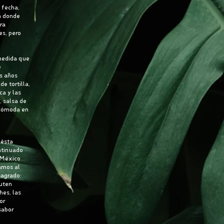
 fecha,
n donde
ra
es, pero
 medida que
e
os años
e tortilla,
ca y las
, salsa de
 cómoda en
 ésta
ntinuado
e México
amos al
sagrado:
ruten
hes, las
or
sabor